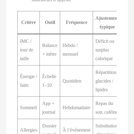
Ajustement
Critère
Outil
Fréquence
typique
IMC /
Déficit ou
Balance
Hebdo /
tour de
surplus
+ mètre
mensuel
taille
calorique
Répartition
Énergie /
Échelle
Quotidien
glucides /
faim
1–10
lipides
App +
Repas du
Sommeil
Hebdomadaire
journal
soir, caféine
Dossier
Substitution
Allergies
À l’événement