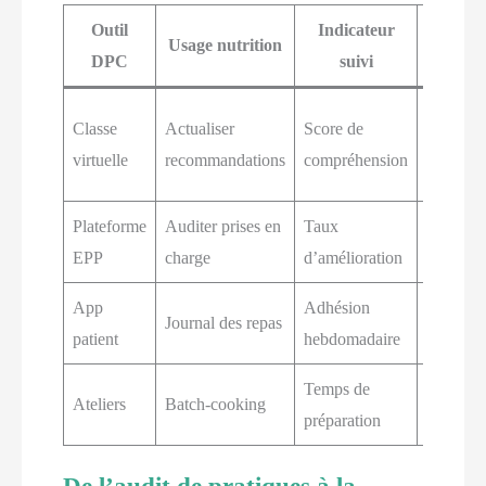
Outil
Indicateur
Effet
Usage nutrition
DPC
suivi
attend
Plans
Classe
Actualiser
Score de
conform
virtuelle
recommandations
compréhension
et clairs
Plateforme
Auditer prises en
Taux
Réducti
EPP
charge
d’amélioration
des écar
App
Adhésion
Habitud
Journal des repas
patient
hebdomadaire
installée
Temps de
Régulari
Ateliers
Batch-cooking
préparation
des repa