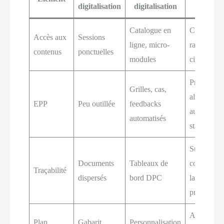
digitalisation
digitalisation
patient
Catalogue en
Conseils
Accès aux
Sessions
ligne, micro-
rapides et
contenus
ponctuelles
modules
ciblés
Pratiques
Grilles, cas,
alignées
EPP
Peu outillée
feedbacks
aux
automatisés
standards
Suivi
Documents
Tableaux de
continu de
Traçabilité
dispersés
bord DPC
la
progressio
Adhésion
Plan
Gabarit
Personnalisation