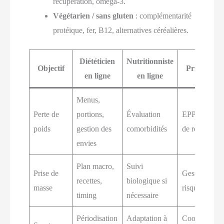
récupération, oméga-3.
Végétarien / sans gluten
: complémentarité
protéique, fer, B12, alternatives céréalières.
Diététicien
Nutritionniste
Objectif
Priorités 
en ligne
en ligne
Menus,
Perte de
portions,
Évaluation
EPP sur risq
poids
gestion des
comorbidités
de reprise
envies
Plan macro,
Suivi
Prise de
Gestion des
recettes,
biologique si
masse
risques digest
timing
nécessaire
Périodisation
Adaptation à
Coordination