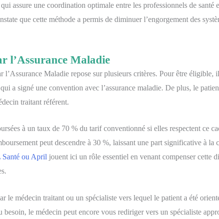
e qui assure une coordination optimale entre les professionnels de santé et
nstate que cette méthode a permis de diminuer l’engorgement des système
ar l’Assurance Maladie
r l’Assurance Maladie repose sur plusieurs critères. Pour être éligible, il
qui a signé une convention avec l’assurance maladie. De plus, le patien
ecin traitant référent.
oursées à un taux de 70 % du tarif conventionné si elles respectent ce c
mboursement peut descendre à 30 %, laissant une part significative à la 
 Santé ou April
jouent ici un rôle essentiel en venant compenser cette d
es.
ar le médecin traitant ou un spécialiste vers lequel le patient a été orienté
. Au besoin, le médecin peut encore vous rediriger vers un spécialiste 