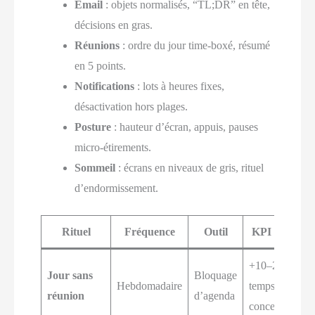
Email
: objets normalisés, “TL;DR” en tête,
décisions en gras.
Réunions
: ordre du jour time-boxé, résumé
en 5 points.
Notifications
: lots à heures fixes,
désactivation hors plages.
Posture
: hauteur d’écran, appuis, pauses
micro-étirements.
Sommeil
: écrans en niveaux de gris, rituel
d’endormissement.
Rituel
Fréquence
Outil
KPI attendu
+10–20 %
Jour sans
Bloquage
Hebdomadaire
temps
réunion
d’agenda
concentré