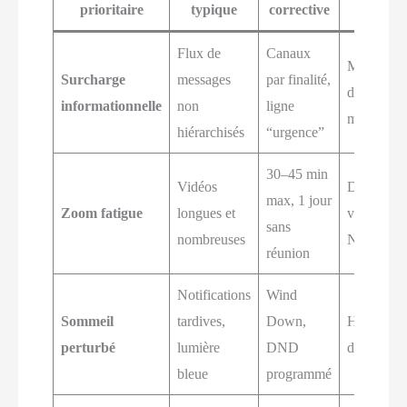
prioritaire
typique
corrective
Flux de
Canaux
Messages/h
Surcharge
messages
par finalité,
de répons
informationnelle
non
ligne
médian
hiérarchisés
“urgence”
30–45 min
Vidéos
Durée
max, 1 jour
Zoom fatigue
longues et
visio/sema
sans
nombreuses
NPS réun
réunion
Notifications
Wind
Sommeil
tardives,
Down,
Heure mo
perturbé
lumière
DND
d’endormi
bleue
programmé