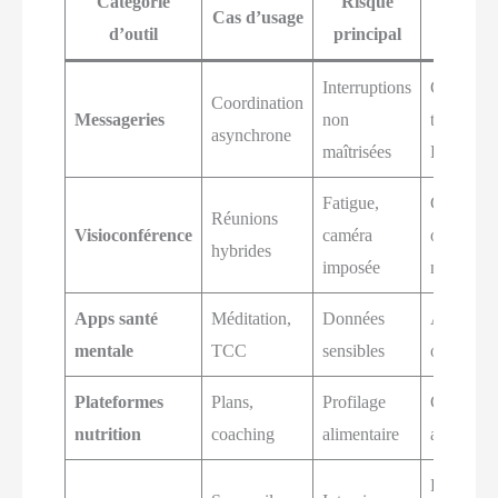
Catégorie
Risque
Cas d’usage
Garde-
d’outil
principal
Interruptions
Canaux
Coordination
Messageries
non
thématiqu
asynchrone
maîtrisées
DND, pl
Fatigue,
Caméra
Réunions
Visioconférence
caméra
optionnel
hybrides
imposée
min maxi
Apps santé
Méditation,
Données
Anonymis
mentale
TCC
sensibles
opt-in, 
Plateformes
Plans,
Profilage
Consente
nutrition
coaching
alimentaire
agrégats,
Données