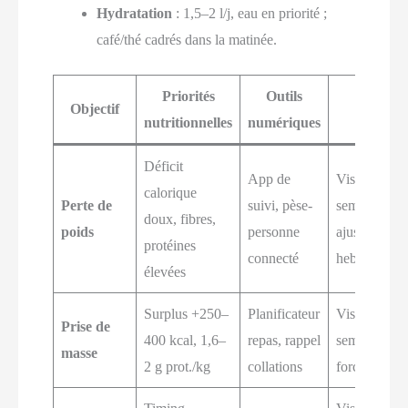
Hydratation
: 1,5–2 l/j, eau en priorité ;
café/thé cadrés dans la matinée.
Priorités
Outils
Suivi et
Objectif
nutritionnelles
numériques
rythme
Déficit
App de
Visio 2–4
calorique
Perte de
suivi, pèse-
sem.,
doux, fibres,
poids
personne
ajustements
protéines
connecté
hebdo
élevées
Surplus +250–
Planificateur
Visio 3–4
Prise de
400 kcal, 1,6–
repas, rappel
sem., bilan
masse
2 g prot./kg
collations
force