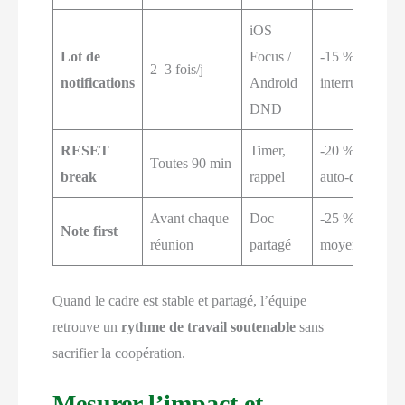
iOS
Lot de
Focus /
-15 %
2–3 fois/j
notifications
Android
interruptions/h
DND
RESET
Timer,
-20 % fatigue
Toutes 90 min
break
rappel
auto-déclarée
Avant chaque
Doc
-25 % durée
Note first
réunion
partagé
moyenne
Quand le cadre est stable et partagé, l’équipe
retrouve un
rythme de travail soutenable
sans
sacrifier la coopération.
Mesurer l’impact et