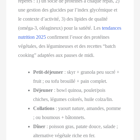
repères : 1) un socle de protéines à chaque repas, 2)
une gestion des glucides par l’index glycémique et
le contexte d’activité, 3) des lipides de qualité
(oméga-3, oléagineux) pour la satiété. Les
tendances
nutrition 2025
confirment l’essor des protéines
végétales, des légumineuses et des recettes “batch
cooking” adaptées aux pauses de midi.
Petit-déjeuner
: skyr + granola peu sucré +
fruit ; ou tofu brouillé + pain complet.
Déjeuner
: bowl quinoa, poulet/pois
chiches, légumes colorés, huile colza/lin.
Collations
: yaourt nature, amandes, pomme
; ou houmous + bâtonnets.
Dîner
: poisson gras, patate douce, salade ;
alternative végétale riche en fer.