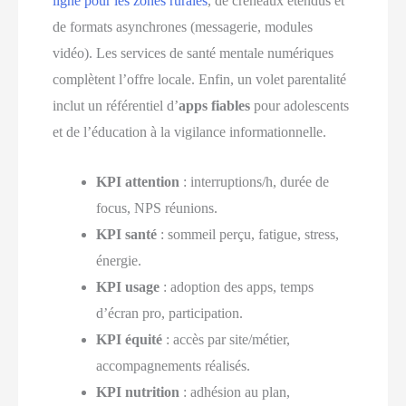
ligne pour les zones rurales
, de créneaux étendus et
de formats asynchrones (messagerie, modules
vidéo). Les services de santé mentale numériques
complètent l’offre locale. Enfin, un volet parentalité
inclut un référentiel d’
apps fiables
pour adolescents
et de l’éducation à la vigilance informationnelle.
KPI attention
: interruptions/h, durée de
focus, NPS réunions.
KPI santé
: sommeil perçu, fatigue, stress,
énergie.
KPI usage
: adoption des apps, temps
d’écran pro, participation.
KPI équité
: accès par site/métier,
accompagnements réalisés.
KPI nutrition
: adhésion au plan,