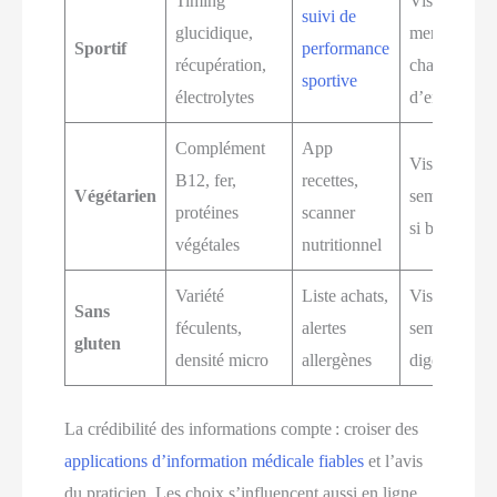
Timing
Visio
suivi de
glucidique,
mensuelle,
Sportif
performance
récupération,
charge
sportive
électrolytes
d’entraînem
Complément
App
Visio 4–6
B12, fer,
recettes,
Végétarien
sem., ferriti
protéines
scanner
si besoin
végétales
nutritionnel
Variété
Liste achats,
Visio 4–8
Sans
féculents,
alertes
sem., confor
gluten
densité micro
allergènes
digestif
La crédibilité des informations compte : croiser des
applications d’information médicale fiables
et l’avis
du praticien. Les choix s’influencent aussi en ligne,