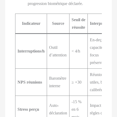
progression biométrique déclarée.
Seuil de
Indicateur
Source
Interprétation
réussite
En-deçà,
Outil
capacité de
Interruptions/h
< 4/h
d’attention
focus
préservée
Réunions
Baromètre
NPS réunions
≥ +30
utiles, bien
interne
calibrées
-15 %
Auto-
Impact des
Stress perçu
en 6
déclaration
règles d’usage
mois