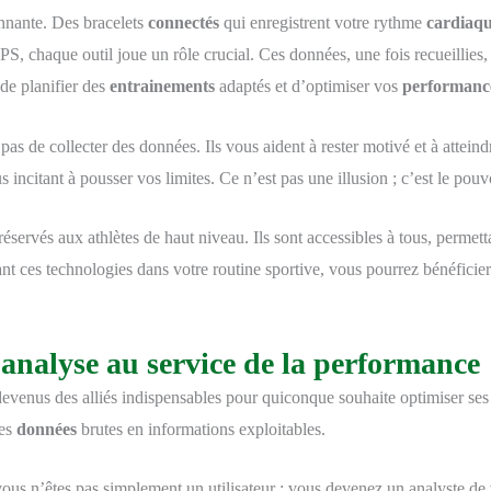
nnante. Des bracelets
connectés
qui enregistrent votre rythme
cardiaq
GPS, chaque outil joue un rôle crucial. Ces données, une fois recueillies,
de planifier des
entrainements
adaptés et d’optimiser vos
performanc
pas de collecter des données. Ils vous aident à rester motivé et à atteind
 incitant à pousser vos limites. Ce n’est pas une illusion ; c’est le pou
éservés aux athlètes de haut niveau. Ils sont accessibles à tous, permett
t ces technologies dans votre routine sportive, vous pourrez bénéficier
 l’analyse au service de la performance
evenus des alliés indispensables pour quiconque souhaite optimiser se
les
données
brutes en informations exploitables.
ous n’êtes pas simplement un utilisateur ; vous devenez un analyste de