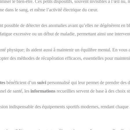
imiser le bien-être. Ces petits dispositifs, souvent invisibles à l’œil nu
ne dans le sang, et même l’activité électrique du cœur.
ient possible de détecter des anomalies avant qu’elles ne dégénèrent en b
fatigue excessive ou un début de maladie, permettant ainsi une intervent
nté physique; ils aident aussi à maintenir un équilibre mental. En vous al
opter des méthodes de récupération efficaces, essentielles pour mainten
tes
bénéficient d’un
suivi
personnalisé qui leur permet de prendre des dé
nel de santé, les
informations
recueillies servent de base à des choix st
ion indispensable des équipements sportifs modernes, rendant chaque 