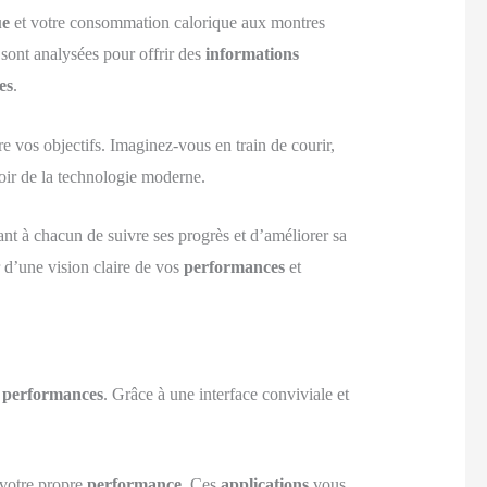
ue
et votre consommation calorique aux montres
 sont analysées pour offrir des
informations
es
.
re vos objectifs. Imaginez-vous en train de courir,
voir de la technologie moderne.
ant à chacun de suivre ses progrès et d’améliorer sa
 d’une vision claire de vos
performances
et
s
performances
. Grâce à une interface conviviale et
 votre propre
performance
. Ces
applications
vous