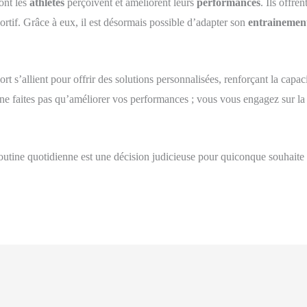
ont les
athlètes
perçoivent et améliorent leurs
performances
. Ils offre
portif. Grâce à eux, il est désormais possible d’adapter son
entrainemen
t s’allient pour offrir des solutions personnalisées, renforçant la capac
ne faites pas qu’améliorer vos performances ; vous vous engagez sur l
outine quotidienne est une décision judicieuse pour quiconque souhaite