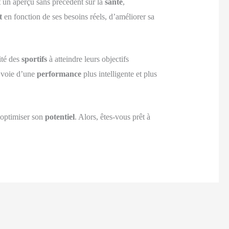
nt un aperçu sans précédent sur la
santé
,
t
en fonction de ses besoins réels, d’améliorer sa
ité des
sportifs
à atteindre leurs objectifs
a voie d’une
performance
plus intelligente et plus
 optimiser son
potentiel
. Alors, êtes-vous prêt à