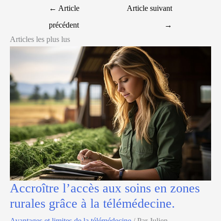
←
Article
Article suivant
précédent
→
Articles les plus lus
Accroître l’accès aux soins en zones
rurales grâce à la télémédecine.
Avantages et limites de la télémédecine
/ Par
Julien