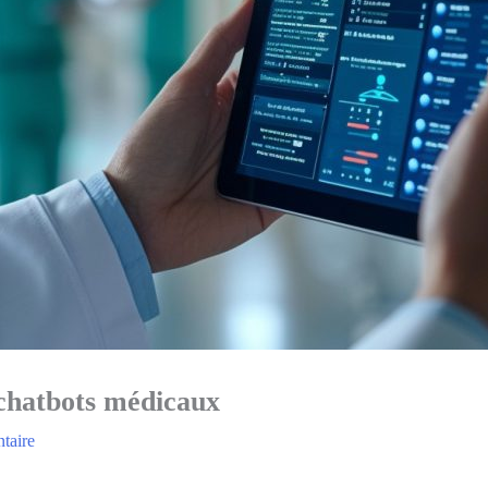
 chatbots médicaux
taire